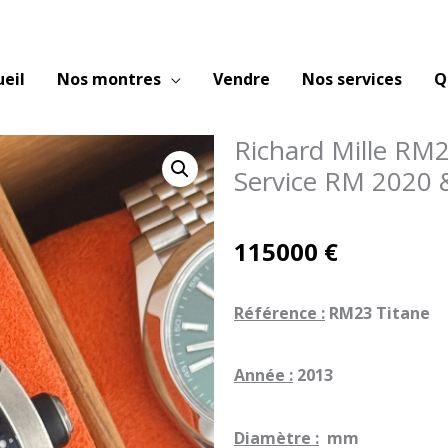
ueil
Nos montres
Vendre
Nos services
Q
Richard Mille RM2
Service RM 2020 
115000
€
Référence :
RM23 Titane
Année :
2013
Diamètre :
mm